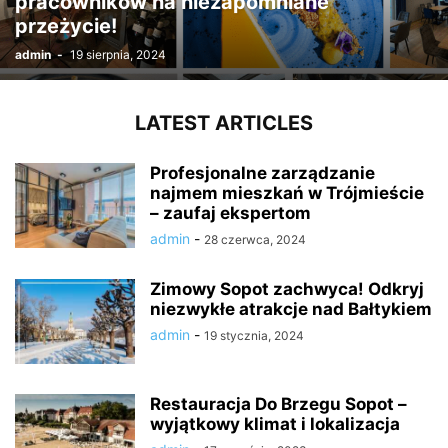
pracowników na niezapomniane
przeżycie!
admin
-
19 sierpnia, 2024
LATEST ARTICLES
Profesjonalne zarządzanie
najmem mieszkań w Trójmieście
– zaufaj ekspertom
admin
-
28 czerwca, 2024
Zimowy Sopot zachwyca! Odkryj
niezwykłe atrakcje nad Bałtykiem
admin
-
19 stycznia, 2024
Restauracja Do Brzegu Sopot –
wyjątkowy klimat i lokalizacja