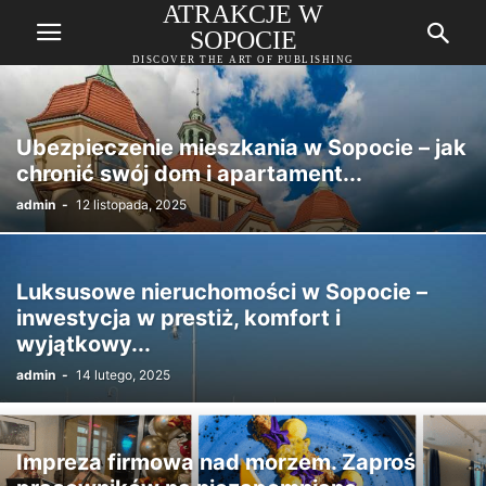
ATRAKCJE W
SOPOCIE
DISCOVER THE ART OF PUBLISHING
Ubezpieczenie mieszkania w Sopocie – jak
chronić swój dom i apartament...
admin
-
12 listopada, 2025
Luksusowe nieruchomości w Sopocie –
inwestycja w prestiż, komfort i
wyjątkowy...
admin
-
14 lutego, 2025
Impreza firmowa nad morzem. Zaproś