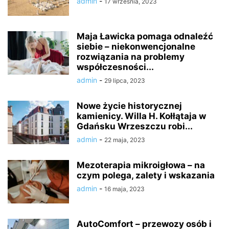
admin
-
17 września, 2023
Maja Ławicka pomaga odnaleźć
siebie – niekonwencjonalne
rozwiązania na problemy
współczesności...
admin
-
29 lipca, 2023
Nowe życie historycznej
kamienicy. Willa H. Kołłątaja w
Gdańsku Wrzeszczu robi...
admin
-
22 maja, 2023
Mezoterapia mikroigłowa – na
czym polega, zalety i wskazania
admin
-
16 maja, 2023
AutoComfort – przewozy osób i