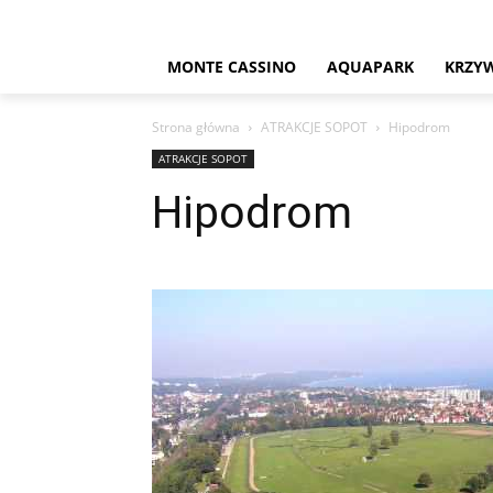
MONTE CASSINO
AQUAPARK
KRZY
Strona główna
ATRAKCJE SOPOT
Hipodrom
ATRAKCJE SOPOT
Hipodrom