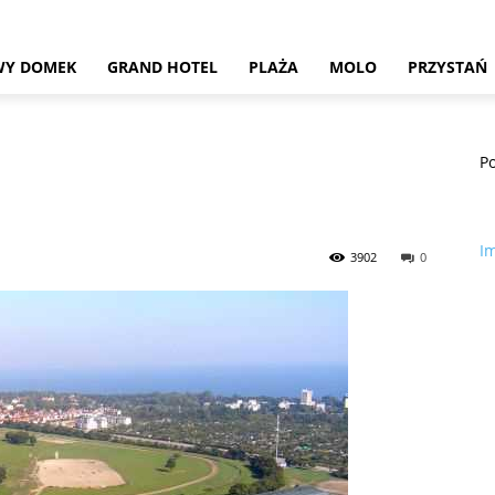
WY DOMEK
GRAND HOTEL
PLAŻA
MOLO
PRZYSTAŃ
P
I
3902
0