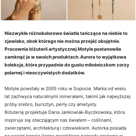
Niezwykłe różnokolorowe światła tańczące na niebie to
zjawisko, obok którego nie można przejść obojętnie.
Pracownia biżuterii artystycznej Motyle postanowiła
zamknąć je w swoich produktach. Aurora to wyjątkowa
kolekcja, która przypadnie do gustu miłośniczkom zorzy
polarnej i nieoczywistych dodatków.
Motyle powstały w 2005 roku w Sopocie. Marka od wielu
lat zachwyca naturalnymi minerałami, takimi jak najwyższej
próby srebro, bursztyn, perły czy ametysty.
Biżuterię projektuje Daria Jankowiak-Byczkowska, która
inspiruje się otaczającym nas światem – roślinami,
zwierzętami, architekturą i człowiekiem. Autorka posiada
na swoim koncie liczne prestiżowe nagrody zarówno w