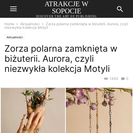
ATRAKCJE W
SOPOCIE
DISCOVER THE ART OF PUBLISHING
Home
Aktualności
Zorza polarna zamknięta w biżuterii. Aurora, czyli
niezwykła kolekcja Motyli
Aktualności
Zorza polarna zamknięta w
biżuterii. Aurora, czyli
niezwykła kolekcja Motyli
1445
0