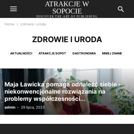
ATRAKCJE W
SOPOCIE
DISCOVER THE ART OF PUBLISHING
Home
zdrowie i uroda
ZDROWIE I URODA
AKTUALNOŚCI
ATRAKCJE SOPOT
GASTRONOMIA
MNIEJ ZNANE
ZDROWIE I URODA
Maja Ławicka pomaga odnaleźć siebie –
niekonwencjonalne rozwiązania na
problemy współczesności...
admin
-
29 lipca, 2023