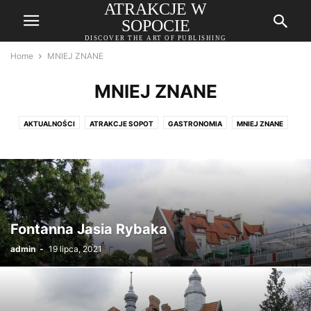
ATRAKCJE W
SOPOCIE
DISCOVER THE ART OF PUBLISHING
Home
MNIEJ ZNANE
MNIEJ ZNANE
AKTUALNOŚCI
ATRAKCJE SOPOT
GASTRONOMIA
MNIEJ ZNANE
ZDROWIE I URODA
Fontanna Jasia Rybaka
admin
-
19 lipca, 2021